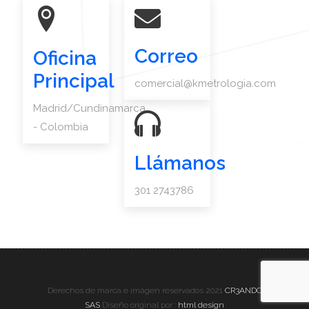
Correo
Oficina
Principal
comercial@kmetrologia.com
Madrid/Cundinamarca
- Colombia
Llámanos
301 2743786
Derechos de marca e imágen reservados 2021
CR3ANDO
SAS
Diseño original por :
html design