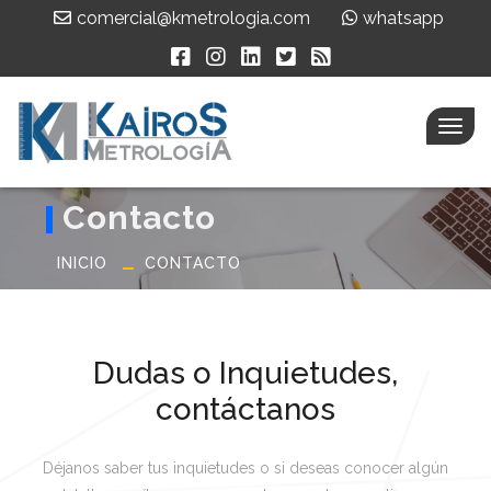
comercial@kmetrologia.com
whatsapp
Men
Contacto
INICIO
CONTACTO
Dudas o Inquietudes,
contáctanos
Déjanos saber tus inquietudes o si deseas conocer algún